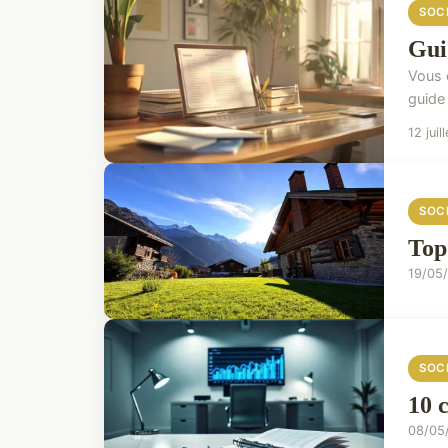
SOC
Gui
Vous 
guide
12 juil
SOC
Top
19/05
SOC
10 
08/05