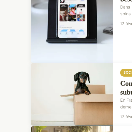
Dans 
soins 
12 fév
SOC
Com
sub
En Fra
demeu
12 fév