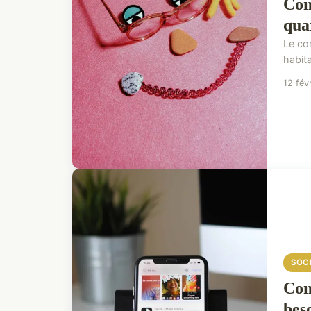
Com
qua
Le co
habit
12 fév
SOC
Com
bes