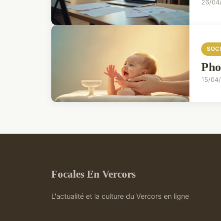
26/04
SOC
Pho
15/04
Focales En Vercors
L'actualité et la culture du Vercors en ligne