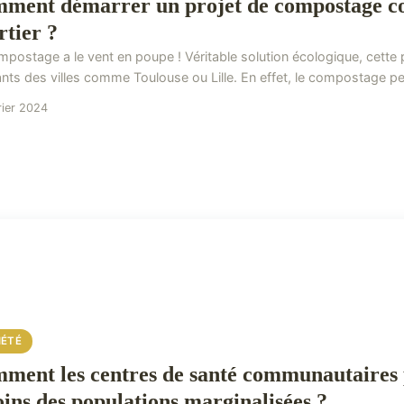
ment démarrer un projet de compostage c
rtier ?
mpostage a le vent en poupe ! Véritable solution écologique, cette 
ants des villes comme Toulouse ou Lille. En effet, le compostage pe
rier 2024
IÉTÉ
ment les centres de santé communautaires 
oins des populations marginalisées ?