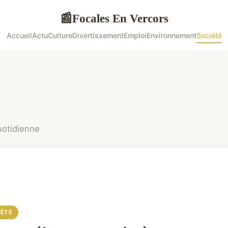
Focales En Vercors
📰
Accueil
Actu
Culture
Divertissement
Emploi
Environnement
Société
uotidienne
IÉTÉ