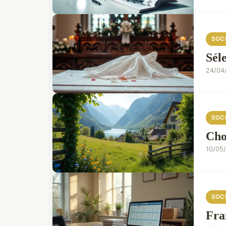
SOC
Sél
24/04
SOC
Cho
10/05
SOC
Fra