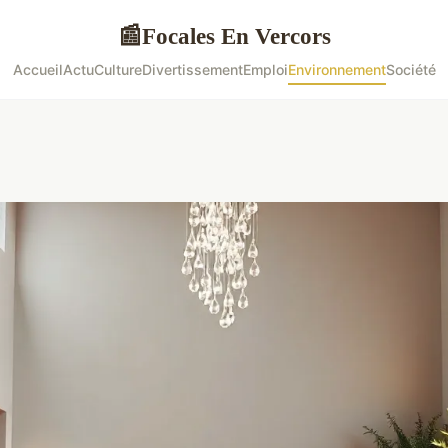
Focales En Vercors
📰
Accueil
Actu
Culture
Divertissement
Emploi
Environnement
Société