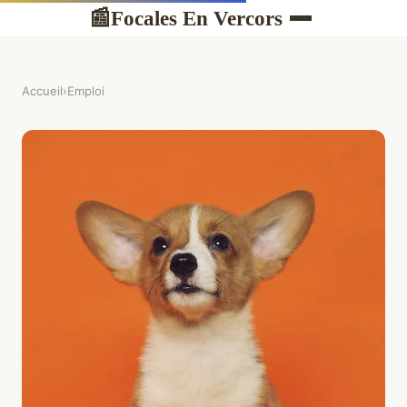
Focales En Vercors
📰
Accueil
›
Emploi