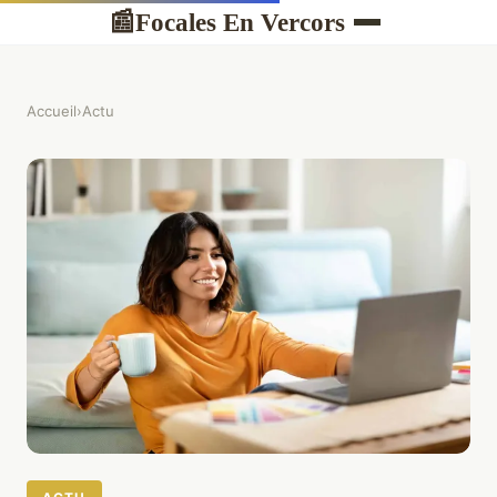
Focales En Vercors
📰
Accueil
›
Actu