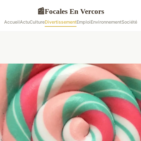
Focales En Vercors
📰
Accueil
Actu
Culture
Divertissement
Emploi
Environnement
Société